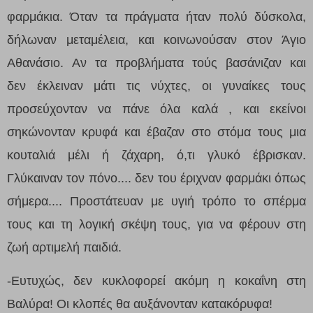
φαρμάκια. Όταν τα πράγματα ήταν πολύ δύσκολα,
δήλωναν μεταμέλεια, και κοινωνούσαν στον Άγιο
Αθανάσιο.
Αν
τα προβλήματα το
ύ
ς βασάνιζαν και
δεν
έκ
λει
ναν μάτι τις νύχτες, οι γυναίκες τους
προσεύχονταν να πάνε όλα καλά , και εκείνοι
σηκώνονταν κρυφά και έβαζαν στο στόμα τους μια
κουταλιά μέλι
ή ζάχαρη,
ό,τι γλυκό έβρισκαν
.
Γλύκαιναν τον πόνο.... δεν του έριχναν
φαρμάκι
όπως
σήμερα....
Προστάτευαν με υγιή τρόπο το σπέρμα
τους
και τη λογική σκέψη τους,
για να φέρουν στη
ζωή αρτιμελή
παιδιά.
-Ευτυχώς, δεν κυκλοφορεί ακόμη η κοκαΐνη στη
Βαλύρα! Οι κλοπές θα αυξάνονταν κατακόρυφα!