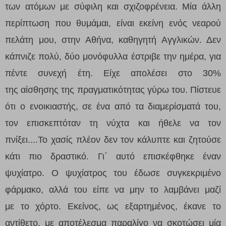
των ατόμων με σύφιλη και σχιζοφρένεια. Μία άλλη
περίπτωση που θυμάμαι, είναι εκείνη ενός νεαρού
πελάτη μου, στην Αθήνα, καθηγητή Αγγλικών. Δεν
κάπνιζε πολύ, δύο μονόφυλλα έστριβε την ημέρα, για
πέντε
συνεχή
έτη. Είχε απολέσει στο 30%
τη
ς
αίσθηση
ς
της πραγματικότητας γύρω του. Πίστευε
ότι ο ενοικιαστής, σε ένα από τα διαμερίσματά του,
τον επισκεπτόταν τη νύχτα και ήθελε να τον
πνίξει....Το χασίς πλέον δεν τον κάλυπτε και ζητούσε
κάτι πιο δραστικό. Γι΄ αυτό επισκέφθηκε έναν
ψυχίατρο. Ο ψυχίατρος του έδωσε συγκεκριμένο
φάρμακο, αλλά του είπε να μην το λαμβάνει μαζί
με
το
χόρτο. Εκείνος, ως εξαρτημένος, έκανε
το
αντίθετο
, με αποτέλεσμα παραλίγο να σκοτώσει μία