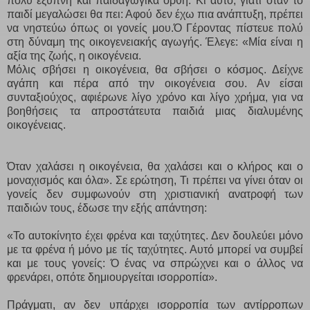
πολύ έξυπνη και παιδαγωγικά ορθή. Κι αυτό, γιατί όταν το
παιδί μεγαλώσει θα πει: Αφού δεν έχω πια ανάπτυξη, πρέπει
να νηστεύω όπως οι γονείς μου.Ό Γέροντας πίστευε πολύ
στη δύναμη της οικογενειακής αγωγής. Έλεγε: «Μία είναι η
αξία της ζωής, η οικογένεια.
Μόλις σβήσει η οικογένεια, θα σβήσει ο κόσμος. Δείχνε
αγάπη και πέρα από την οικογένεια σου. Αν είσαι
συνταξιούχος, αφιέρωνε λίγο χρόνο και λίγο χρήμα, για να
βοηθήσεις τα απροστάτευτα παιδιά μιας διαλυμένης
οικογένειας.
Όταν χαλάσει η οικογένεια, θα χαλάσει και ο κλήρος και ο
μοναχισμός και όλα». Σε ερώτηση, Τι πρέπει να γίνει όταν οι
γονείς δεν συμφωνούν στη χριστιανική ανατροφή των
παιδιών τους, έδωσε την εξής απάντηση:
«Το αυτοκίνητο έχει φρένα και ταχύτητες. Δεν δουλεύει μόνο
με τα φρένα ή μόνο με τίς ταχύτητες. Αυτό μπορεί να συμβεί
και με τους γονείς: Ό ένας να σπρώχνει και ο άλλος να
φρενάρει, οπότε δημιουργείται ισορροπία».
Πράγματι, αν δεν υπάρχει ισορροπία των αντίρροπων