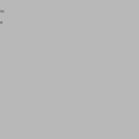
ου
να