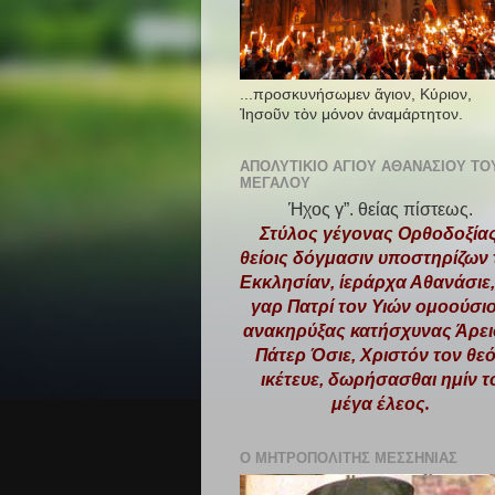
...προσκυνήσωμεν ἅγιον, Κύριον,
Ἰησοῦν τὸν μόνον ἀναμάρτητον.
ΑΠΟΛΥΤΊΚΙΟ ΑΓΊOΥ ἈΘΑΝΑΣΊΟΥ ΤΟ
ΜΕΓΆΛΟΥ
Ήχος γ”. θείας πίστεως.
Στύλος γέγονας Ορθοδοξίας
θείοις δόγμασιν υποστηρίζων 
Εκκλησίαν, ίεράρχα Αθανάσιε,
γαρ Πατρί τον Υιών ομοούσιο
ανακηρύξας κατήσχυνας Άρει
Πάτερ Όσιε, Χριστόν τον θε
ικέτευε, δωρήσασθαι ημίν τ
μέγα έλεος
.
Ο ΜΗΤΡΟΠΟΛΊΤΗΣ ΜΕΣΣΗΝΊΑΣ