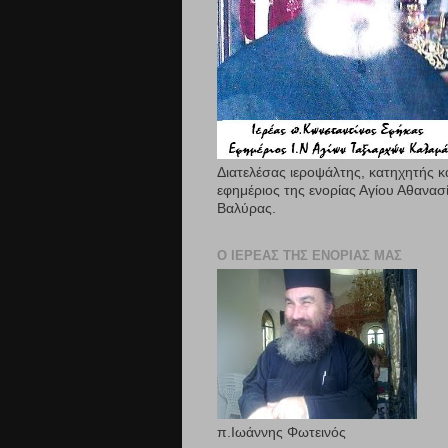
Διατελέσας ιεροψάλτης, κατηχητής κ
εφημέριος της ενορίας Αγίου Αθανασ
Βαλύρας.
Ο ΙΕΡΈΑΣ ΤΗΣ ΕΝΟΡΊΑΣ ΜΑΣ
π.Ιωάννης Φωτεινός