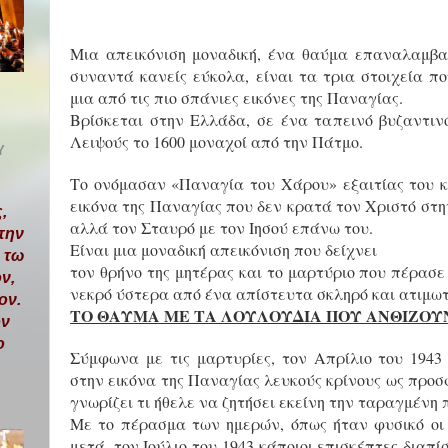
Μια απεικόνιση μοναδική, ένα θαύμα επαναλαμβα
συναντά κανείς εύκολα, είναι τα τρια στοιχεία π
μια από τις πιο σπάνιες εικόνες της Παναγίας.
Βρίσκεται στην Ελλάδα, σε ένα ταπεινό βυζαντιν
Λειψούς το 1600 μοναχοί από την Πάτμο.
Υ
Το ονόμασαν «Παναγία του Χάρου» εξαιτίας του κ
εικόνα της Παναγίας που δεν κρατά τον Χριστό στη
,
αλλά τον Σταυρό με τον Ιησού επάνω του.
την
Είναι μια μοναδική απεικόνιση που δείχνει
 τω
τον θρήνο της μητέρας και το μαρτύριο που πέρασ
ν,
νεκρό ύστερα από ένα απίστευτα σκληρό και ατιμω
ον.
ΤΟ ΘΑΥΜΑ ΜΕ ΤΑ ΛΟΥΛΟΥΔΙΑ ΠΟΥ ΑΝΘΙΖΟ
όν
ο
Σύμφωνα με τις μαρτυρίες, τον Απρίλιο του 1943
στην εικόνα της Παναγίας λευκούς κρίνους ως προ
γνωρίζει τι ήθελε να ζητήσει εκείνη την ταραγμένη
Με το πέρασμα των ημερών, όπως ήταν φυσικό οι 
μετά, τον Ιούλιο του 1943 κάποιοι επισκέπτες διαπ