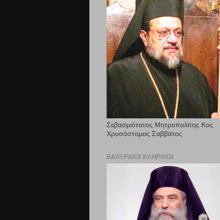
Σεβασμιότατος Μητροπολίτης Κος
Χρυσόστομος Σαββάτος
ΒΑΛΥΡΑΊΟΙ ΚΛΗΡΙΚΟΊ