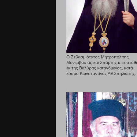
Ο Σεβασμιότατος Μητροπολίτης
Μονεμβασίας και Σπάρτης κ.Ευστάθ
εκ της Βαλύρας καταγόμενος, κατά
κόσμο Κωνσταντίνος Αθ.Σπηλιώτης.
.