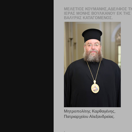
ΜΕΛΈΤΙΟΣ ΚΟΎΜΑΝΗΣ,ΑΔΕΛΦΌΣ Τ
ΙΕΡΆΣ ΜΟΝΉΣ ΒΟΥΛΚΆΝΟΥ ΕΚ ΤΗΣ
ΒΑΛΎΡΑΣ ΚΑΤΑΓΌΜΕΝΟΣ.
Μητροπολίτης Καρθαγένης,
Πατριαρχείου Αλεξανδρείας.
.